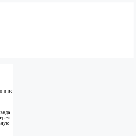
и и не
манда
берем
льную